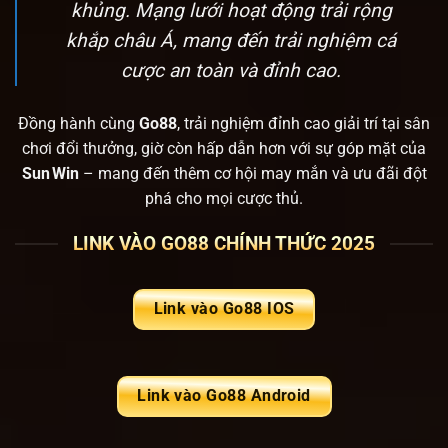
khủng. Mạng lưới hoạt động trải rộng
khắp châu Á, mang đến trải nghiệm cá
cược an toàn và đỉnh cao.
Đồng hành cùng
Go88
, trải nghiệm đỉnh cao giải trí tại sân
chơi đổi thưởng, giờ còn hấp dẫn hơn với sự góp mặt của
Sun Win
– mang đến thêm cơ hội may mắn và ưu đãi đột
phá cho mọi cược thủ.
LINK VÀO GO88 CHÍNH THỨC 2025
Link vào Go88 IOS
Link vào Go88 Android