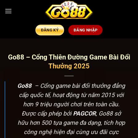
ĐĂNG KÝ
ĐĂNG NHẬP
Go88 – Cổng Thiên Đường Game Bài Đổi
Thưởng 2025
Go88
– Cổng game bài đổi thưởng đẳng
cấp quốc tế, hoạt động từ năm 2015 với
hơn 9 triệu người chơi trên toàn cầu.
Được cấp phép bởi
PAGCOR
, Go88 sở
hữu hơn 500 tựa game đa dạng, tích hợp
công nghệ hiện đại cùng ưu đãi cực