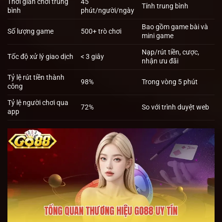
Thời gian chơi trung
45
Tính trung bình
bình
phút/người/ngày
Bao gồm game bài và
Số lượng game
500+ trò chơi
mini game
Nạp/rút tiền, cược,
Tốc độ xử lý giao dịch
< 3 giây
nhận ưu đãi
Tỷ lệ rút tiền thành
98%
Trong vòng 5 phút
công
Tỷ lệ người chơi qua
72%
So với trình duyệt web
app