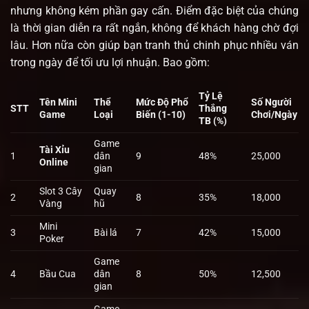
nhưng không kém phần gay cấn. Điểm đặc biệt của chúng
là thời gian diễn ra rất ngắn, không để khách hàng chờ đợi
lâu. Hơn nữa còn giúp bạn tranh thủ chinh phục nhiều ván
trong ngày để tối ưu lợi nhuận. Bao gồm:
Tỷ Lệ
Tên Mini
Thể
Mức Độ Phổ
Số Người
STT
Thắng
Game
Loại
Biến (1-10)
Chơi/Ngày
TB (%)
Game
Tài Xỉu
1
dân
9
48%
25,000
Online
gian
Slot 3 Cây
Quay
2
8
35%
18,000
Vàng
hũ
Mini
3
Bài lá
7
42%
15,000
Poker
Game
4
Bầu Cua
dân
8
50%
12,500
gian