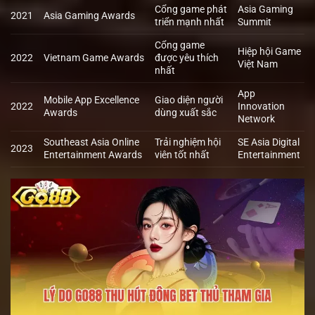
Cổng game phát
Asia Gaming
2021
Asia Gaming Awards
triển mạnh nhất
Summit
Cổng game
Hiệp hội Game
2022
Vietnam Game Awards
được yêu thích
Việt Nam
nhất
App
Mobile App Excellence
Giao diện người
2022
Innovation
Awards
dùng xuất sắc
Network
Southeast Asia Online
Trải nghiệm hội
SE Asia Digital
2023
Entertainment Awards
viên tốt nhất
Entertainment