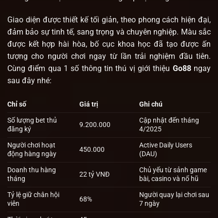
Giao diện được thiết kế tối giản, theo phong cách hiện đại,
đảm bảo sự tinh tế, sang trọng và chuyên nghiệp. Màu sắc
được kết hợp hài hòa, bố cục khoa học đã tạo được ấn
tượng cho người chơi ngay từ lần trải nghiệm đầu tiên.
Cùng điểm qua 1 số thông tin thú vị giới thiệu
Go88
ngay
sau đây nhé:
Chỉ số
Giá trị
Ghi chú
Số lượng bet thủ
Cập nhật đến tháng
9.200.000
đăng ký
4/2025
Người chơi hoạt
Active Daily Users
450.000
động hàng ngày
(DAU)
Doanh thu hàng
Chủ yếu từ sảnh game
22 tỷ VNĐ
tháng
bài, casino và nổ hũ
Tỷ lệ giữ chân hội
Người quay lại chơi sau
68%
viên
7 ngày