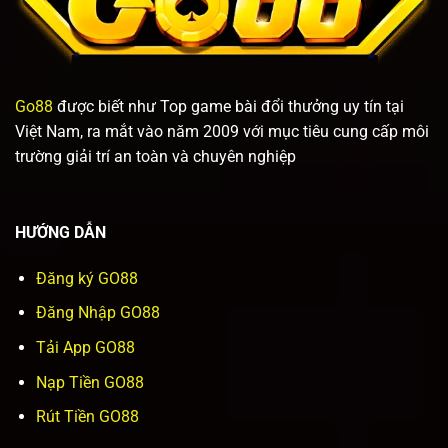
Go88
được biết như Top game bài đổi thưởng uy tín tại
Việt Nam, ra mắt vào năm 2009 với mục tiêu cung cấp môi
trường giải trí an toàn và chuyên nghiệp
HƯỚNG DẪN
Đăng ký GO88
Đăng Nhập GO88
Tải App GO88
Nạp Tiền GO88
Rút Tiền GO88