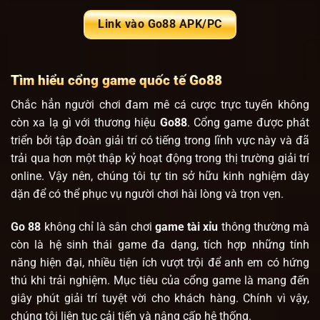
Link vào Go88 APK/PC
Tìm hiểu cổng game quốc tế Go88
Chắc hẳn người chơi đam mê cá cược trực tuyến không
còn xa lạ gì với thương hiệu
Go88
. Cổng game được phát
triển bởi tập đoàn giải trí có tiếng trong lĩnh vực này và đã
trải qua hơn một thập kỷ hoạt động trong thị trường giải trí
online. Vậy nên, chúng tôi tự tin sở hữu kinh nghiệm dày
dặn để có thể phục vụ người chơi hài lòng và trọn vẹn.
Go 88
không chỉ là sân chơi
game tài xỉu
thông thường mà
còn là hệ sinh thái game đa dạng, tích hợp những tính
năng hiện đại, nhiều tiện ích vượt trội để anh em có hứng
thú khi trải nghiệm. Mục tiêu của cổng game là mang đến
giây phút giải trí tuyệt vời cho khách hàng. Chính vì vậy,
chúng tôi liên tục cải tiến và nâng cấp hệ thống.