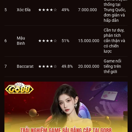
thống tại
5
Xóc Đĩa
★★★★☆
49%
7.000.000
Trung Quốc,
đơn giản và
hấp dẫn
Cần tư duy,
phân tích
Mậu
6
★★★★☆
51%
15.000.000
cẩn thận và
Binh
có chiến
lược
Game nổi
7
Baccarat
★★★★☆
49.8%
20.000.000
tiếng trên
thế giới