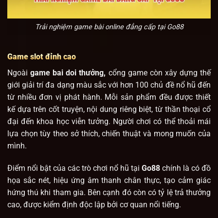
Trải nghiệm game bài online đẳng cấp tại Go88
Game slot đỉnh cao
Ngoài
game bai doi thưởng,
cổng game còn xây dựng thế
giới giải trí đa dạng màu sắc với hơn 100 chủ đề nổ hũ đến
từ nhiều đơn vị phát hành. Mỗi sản phẩm đều được thiết
kế dựa trên cốt truyện, nội dung riêng biệt, từ thần thoại cổ
đại đến khoa học viễn tưởng. Người chơi có thể thoải mái
lựa chọn tùy theo sở thích, chiến thuật và mong muốn của
mình.
Điểm nổi bật của các trò chơi nổ hũ tại
Go88
chính là có đồ
họa sắc nét, hiệu ứng âm thanh chân thực, tạo cảm giác
hứng thú khi tham gia. Bên cạnh đó còn có tỷ lệ trả thưởng
cao, được kiểm định độc lập bởi cơ quan nổi tiếng.