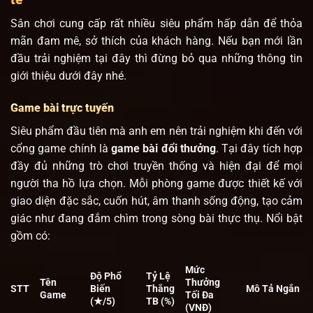
Sân chơi cung cấp rất nhiều siêu phẩm hấp dẫn để thỏa
mãn đam mê, sở thích của khách hàng. Nếu bạn mới lần
đầu trải nghiệm tại đây thì đừng bỏ qua những thông tin
giới thiệu dưới đây nhé.
Game bài trực tuyến
Siêu phẩm đầu tiên mà anh em nên trải nghiệm khi đến với
cổng game chính là
game bài đổi thưởng
. Tại đây tích hợp
đầy đủ những trò chơi truyền thống và hiện đại để mọi
người tha hồ lựa chọn. Mỗi phòng game được thiết kế với
giao diện đặc sắc, cuốn hút, âm thanh sống động, tạo cảm
giác như đang đắm chìm trong sòng bài thực thụ. Nổi bật
gồm có:
Mức
Độ Phổ
Tỷ Lệ
Tên
Thưởng
STT
Biến
Thắng
Mô Tả Ngắn
Game
Tối Đa
(★/5)
TB (%)
(VNĐ)